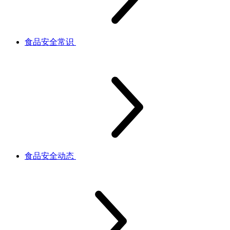
食品安全常识
食品安全动态