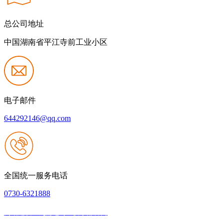
总公司地址
中国湖南省平江寺前工业小区
电子邮件
644292146@qq.com
全国统一服务电话
0730-6321888
网站建设：九游老哥J9俱乐部官网
|
网站地图
本网站支持IPV6