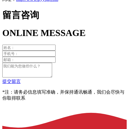
留言咨询
ONLINE MESSAGE
提交留言
*注：请务必信息填写准确，并保持通讯畅通，我们会尽快与
你取得联系