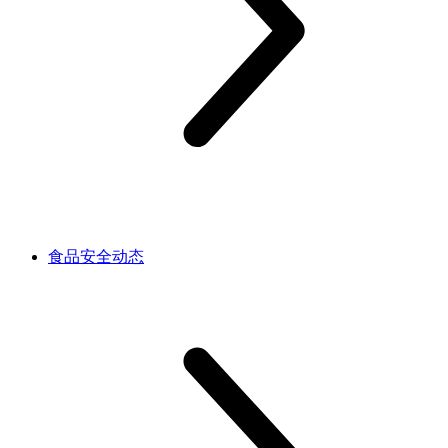
食品安全动态