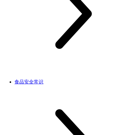
食品安全常识