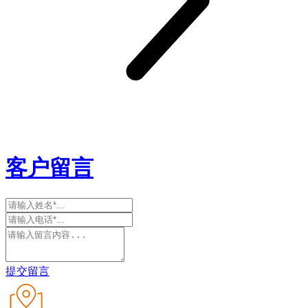
客户留言
提交留言